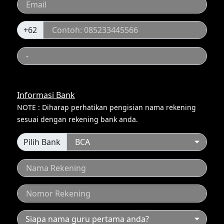
+62
Informasi Bank
NOTE : Diharap perhatikan pengisian nama rekening
sesuai dengan rekening bank anda.
Pilih Bank