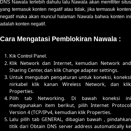
DNS Nawala terlebih dahulu lalu Nawala akan memfilter situs
yang termasuk konten negatif atau tidak, jika termasuk konten
negatif maka akan muncul halaman Nawala bahwa konten ini
adalah konten negatif.
Cara Mengatasi Pemblokiran Nawala :
Kik Control Panel.
Klik Network dan Internet, kemudian Network and
Sharing Center, dan klik Change adapter settings.
Untuk mengubah pengaturan untuk koneksi, koneksi
nirkabel klik kanan Wireless Network, dan klik
Properties.
Pilih tab Networking. Di bawah koneksi ini
menggunakan item berikut, pilih Internet Protocol
Version 4 (TCP/IPv4, kemudian klik Properties.
Lalu pilih tab GENERAL, dibagian bawah , pindahkan
titik dari Obtain DNS server address automatically ke