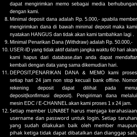
dapat mengirimkan memo sebagai media berhubungan
dengan kami.
Minimal deposit dana adalah Rp. 5.000,- apabila member
mengirimkan dana di bawah minimal deposit maka kami
nyatakan HANGUS dan tidak akan kami tambahkan lagi .
Minimal Penarikan Dana (Withdraw) adalah Rp. 50.000,-
USER-ID yang tidak aktif dalam jangka waktu 60 hari akan
kami hapus dari database,dan anda dapat mendaftar
kembali dengan data yang sama dikemudian hari.
DEPOSIT,PENARIKAN DANA & MEMO kami proses
setiap hari 24 jam non stop kecuali bank offline. Nomor
rekening deposit dapat dilihat pada menu
deposit(konfirmasi deposit).
Pengiriman dana melalui
mesin EDC / E-CHANNEL akan kami proses 1 x 24 jam.
Setiap member LUNABET harus menjaga kerahasiaan
username dan password untuk login. Setiap taruhan
yang sudah dilakukan baik oleh member maupun
pihak ketiga tidak dapat dibatalkan dan dianggap sah.