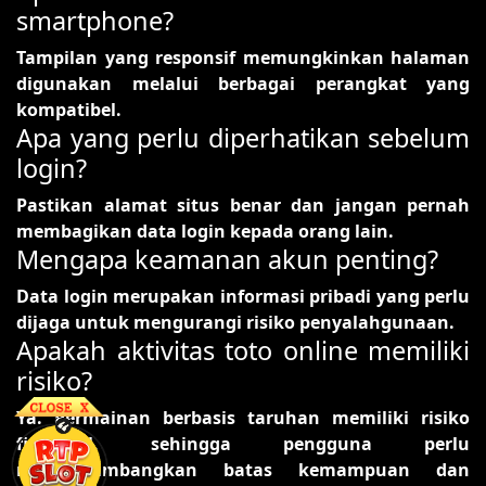
smartphone?
Tampilan yang responsif memungkinkan halaman
digunakan melalui berbagai perangkat yang
kompatibel.
Apa yang perlu diperhatikan sebelum
login?
Pastikan alamat situs benar dan jangan pernah
membagikan data login kepada orang lain.
Mengapa keamanan akun penting?
Data login merupakan informasi pribadi yang perlu
dijaga untuk mengurangi risiko penyalahgunaan.
Apakah aktivitas toto online memiliki
risiko?
Ya. Permainan berbasis taruhan memiliki risiko
finansial, sehingga pengguna perlu
mempertimbangkan batas kemampuan dan