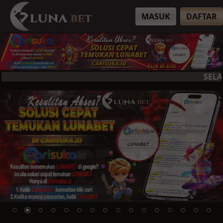
MASUK
DAFTAR
SELAMAT