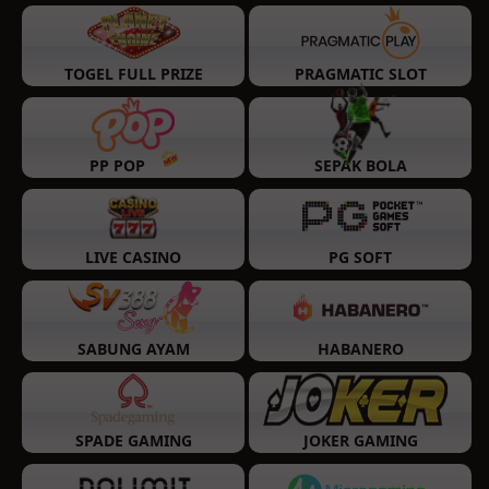
TOGEL FULL PRIZE
PRAGMATIC SLOT
PP POP
SEPAK BOLA
LIVE CASINO
PG SOFT
SABUNG AYAM
HABANERO
SPADE GAMING
JOKER GAMING