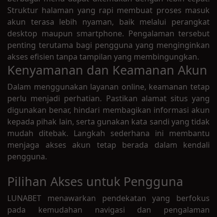
Struktur halaman yang rapi membuat proses masuk
akun terasa lebih nyaman, baik melalui perangkat
desktop maupun smartphone. Pengalaman tersebut
penting terutama bagi pengguna yang menginginkan
akses efisien tanpa tampilan yang membingungkan.
Kenyamanan dan Keamanan Akun
Dalam menggunakan layanan online, keamanan tetap
perlu menjadi perhatian. Pastikan alamat situs yang
digunakan benar, hindari membagikan informasi akun
kepada pihak lain, serta gunakan kata sandi yang tidak
mudah ditebak. Langkah sederhana ini membantu
menjaga akses akun tetap berada dalam kendali
pengguna.
Pilihan Akses untuk Pengguna
LUNABET menawarkan pendekatan yang berfokus
pada kemudahan navigasi dan pengalaman